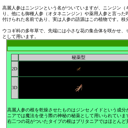
高麗人参はニンジンという名がついていますが、ニンジン（
り、他にも御種人参（オタネニンジン）や薬用人参と言った
付けられた名前であり、実は人参の語源はこの植物です。枝
ウコギ科の多年草で、先端には小さな花の集合体を咲かせ、
として用います。
秘薬型
2D
3D
高麗人参の根を乾燥させたものはジンセノイドという成分
ニアでは魔法を使う際の神秘の秘薬として用いられています
右二つの花がついたタイプの根はブリタニアではほとんど