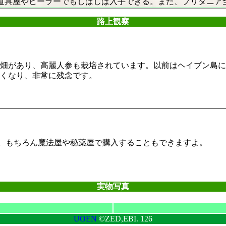
道具屋やヒーラーでもしばしば入手できる。また、ブリタニア
路上観察
畑があり、高麗人参も栽培されています。以前はヘイブン島に
くなり、非常に残念です。
。もちろん魔法屋や秘薬屋で購入することもできますよ。
実物写真
UOEN
©ZED,EBI.
126