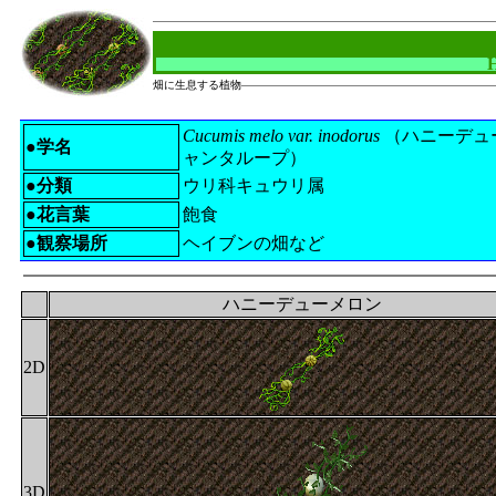
H
畑に生息する植物
Cucumis melo var. inodorus
（ハニーデュ
●学名
ャンタループ）
●分類
ウリ科キュウリ属
●花言葉
飽食
●観察場所
ヘイブンの畑など
ハニーデューメロン
2D
3D