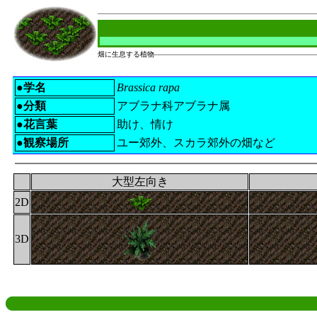
畑に生息する植物
●学名
Brassica rapa
●分類
アブラナ科アブラナ属
●花言葉
助け、情け
●観察場所
ユー郊外、スカラ郊外の畑など
大型左向き
2D
3D