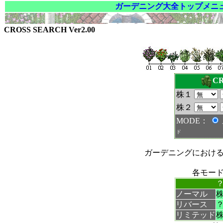
ガーデニング大全トップメニ
CROSS SEARCH Ver2.00
CR
株１
株２
MODE：
ド
ガーデニングにおけ
各モー
ノーマル
リバース
リミテッド