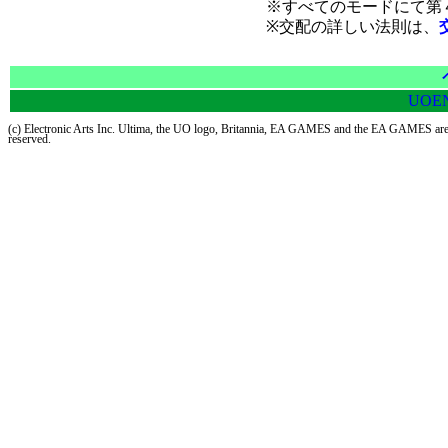
※すべてのモードにて第
※交配の詳しい法則は、
UOE
(c) Electronic Arts Inc. Ultima, the UO logo, Britannia, EA GAMES and the EA GAMES are trad
reserved.