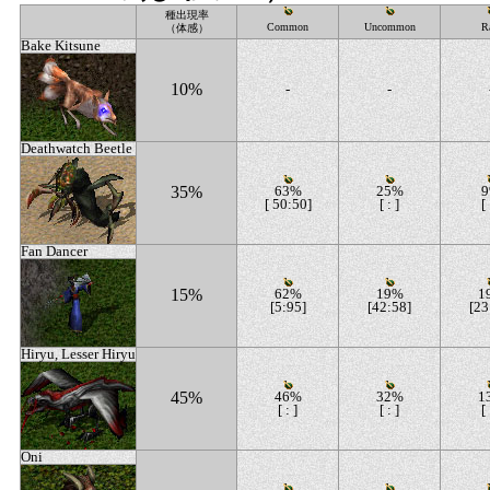
種出現率
Common
Uncommon
R
（体感）
Bake Kitsune
10%
-
-
Deathwatch Beetle
35%
63%
25%
[ 50:50]
[ : ]
[ 
Fan Dancer
15%
62%
19%
1
[5:95]
[42:58]
[23
Hiryu, Lesser Hiryu
45%
46%
32%
1
[ : ]
[ : ]
[ 
Oni