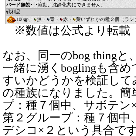
バード無効
･･･扇動、沈静化共にできません。
戦利品
100gp、
無・
青・
赤・
黄いずれかの種２個（ラン
※数値は公式より転載
なお、同一のbog thing
一緒に湧くboglingも
すいかどうかを検証して
の種族になりました。簡
プ：種７個中、サボテン×
第２グループ：種７個中
デシコ×２という具合で