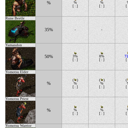
%
%
%
[ : ]
[ : ]
[ 
Rune Beetle
35%
-
-
Yamandon
50%
3%
8%
7
[ : ]
[ : ]
[ 
Yomotsu Elder
(
)
(
)
(
%
%
%
[ : ]
[ : ]
[ 
Yomotsu Priest
%
%
%
[ : ]
[ : ]
[ 
Yomotsu Warrior