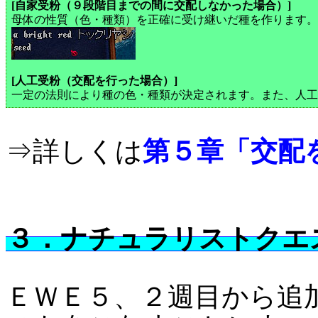
[自家受粉（９段階目までの間に交配しなかった場合）]
母体の性質（色・種類）を正確に受け継いだ種を作ります。
[人工受粉（交配を行った場合）]
一定の法則により種の色・種類が決定されます。また、人工
⇒詳しくは
第５章「交配
３．ナチュラリストクエ
ＥＷＥ５、２週目から追