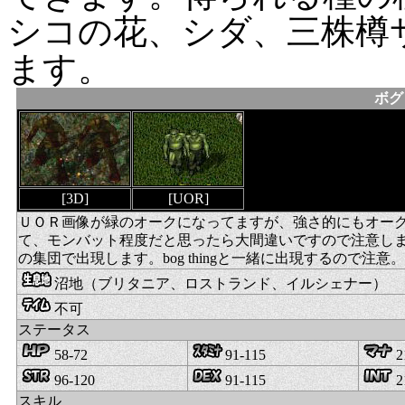
シコの花、シダ、三株樽
ます。
ボグリ
[3D]
[UOR]
ＵＯＲ画像が緑のオークになってますが、強さ的にもオー
て、モンバット程度だと思ったら大間違いですので注意し
の集団で出現します。bog thingと一緒に出現するので注意。
沼地（ブリタニア、ロストランド、イルシェナー）
不可
ステータス
58-72
91-115
2
96-120
91-115
2
スキル