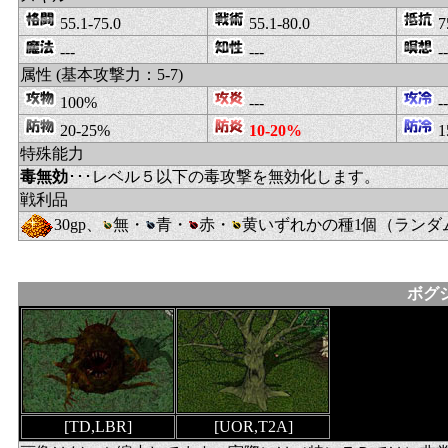
55.1-75.0
55.1-80.0
7
---
---
--
属性 (基本攻撃力：5-7)
100%
---
--
20-25%
10-20%
1
特殊能力
毒無効
･･･レベル５以下の毒攻撃を無効化します。
戦利品
30gp、
無・
青・
赤・
黄いずれかの種1個（ランダ
ボグシン
[TD,LBR]
[UOR,T2A]