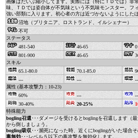
画像はだいぶ縮小してます。実際には（特にＴＤでは）非
味、ＴＤでは姿自体が不気味という不気味モンスター。フ
強い部類に入ります。初心者の方は近づかないようにした
沼地（ブリタニア、ロストランド、イルシェナー）
不可
ステータス
481-540
46-65
0
801-900
46-65
3
スキル
65.1-80.0
70.1-85.0
9
---
---
--
属性 (基本攻撃力：10-23)
60%
---
--
30-40%
20-25%
1
特殊能力
bogling召還
･･･ダメージを受けるとboglingを召還します
から倒しましょう。
bogling吸収
･･･瀕死になった時、近くにboglingがいた場合
毒無効
･･･レベル５以下の毒攻撃を無効化します。