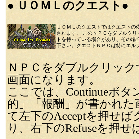
● ＵＯＭＬのクエスト●
ＵＯＭＬのクエストではクエストの
されます。 このＮＰＣをダブルクリ
トを持っている場合があり、その場
下さい。クエストＮＰＣは特にエル
ＮＰＣをダブルクリック
画面になります。
ここでは、Continue
的」「報酬」が書かれた
て左下のAcceptを押
り、右下のRefuseを