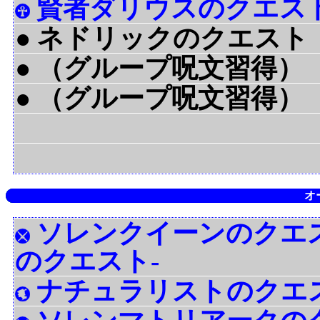
賢者ダリウスのクエス
● ネドリックのクエス
● （グループ呪文習得）
● （グループ呪文習得）
オ
ソレンクイーンのクエスト -Am
のクエスト-
ナチュラリストのクエスト -Stu