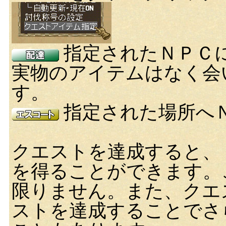
指定されたＮＰＣ
実物のアイテムはなく会
す。
指定された場所へ
クエストを達成すると、
を得ることができます。
限りません。また、クエ
ストを達成することでさ