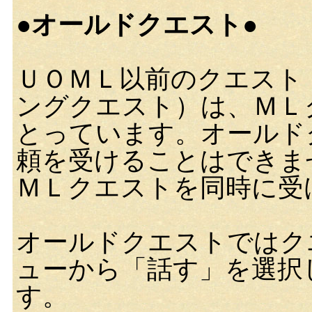
●オールドクエスト●
ＵＯＭＬ以前のクエスト
ングクエスト）は、ＭＬ
とっています。オールド
頼を受けることはできま
ＭＬクエストを同時に受
オールドクエストではク
ューから「話す」を選択
す。