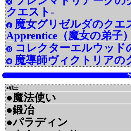
ソレンマトリアークのクエスト
クエスト-
魔女グリゼルダのクエスト -
Apprentice（魔女の弟子）
コレクターエルウッド
魔導師ヴィクトリアのク
●戦士
●魔法使い
●鍛冶
●パラディン