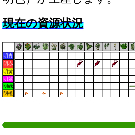
現在の資源状況
明青
明赤
明黄
明紫
明緑
明橙